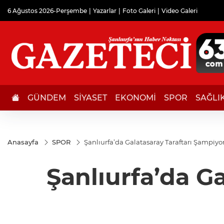
6 Ağustos 2026-Perşembe
Yazarlar
Foto Galeri
Video Galeri
GÜNDEM
SİYASET
EKONOMİ
SPOR
SAĞLI
Anasayfa
SPOR
Şanlıurfa’da Galatasaray Taraftarı Şampiy
Şanlıurfa’da G