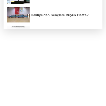
Haliliye'den Gençlere Büyük Destek
Çok Sayıda Ürün Ele Geçirildi
Hikmet Başak’tan Ulaşım Çalışması
Atatürk Bulvarında Asfalt Yenileniyor
Gazze'de Soykırım Devam Ediyor