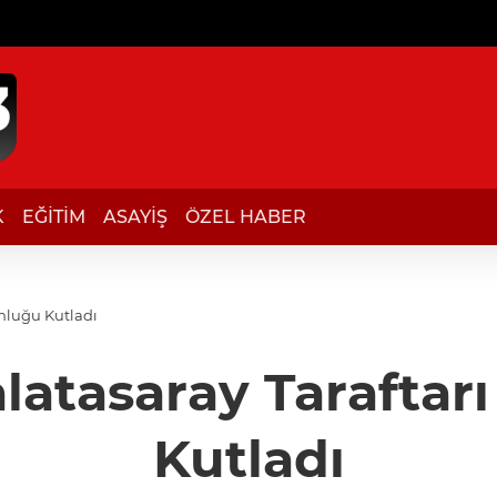
K
EĞİTİM
ASAYİŞ
ÖZEL HABER
onluğu Kutladı
alatasaray Tarafta
Kutladı