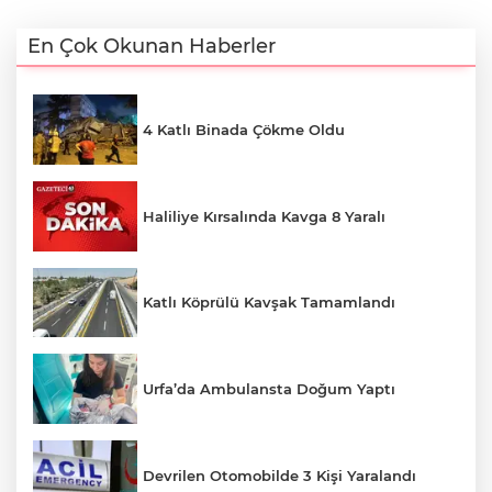
En Çok Okunan Haberler
4 Katlı Binada Çökme Oldu
Haliliye Kırsalında Kavga 8 Yaralı
Katlı Köprülü Kavşak Tamamlandı
Urfa’da Ambulansta Doğum Yaptı
Devrilen Otomobilde 3 Kişi Yaralandı