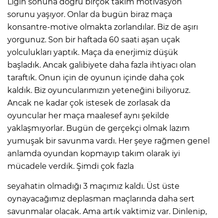
Ligin sonuna doğru birçok takım motivasyon
sorunu yaşıyor. Onlar da bugün biraz maça
konsantre-motive olmakta zorlandılar. Biz de aşırı
yorgunuz. Son bir haftada 60 saati aşan uçak
yolculukları yaptık. Maça da enerjimiz düşük
başladık. Ancak galibiyete daha fazla ihtiyacı olan
taraftık. Onun için de oyunun içinde daha çok
kaldık. Biz oyuncularımızın yeteneğini biliyoruz.
Ancak ne kadar çok istesek de zorlasak da
oyuncular her maça maalesef aynı şekilde
yaklaşmıyorlar. Bugün de gerçekçi olmak lazım
yumuşak bir savunma vardı. Her şeye rağmen genel
anlamda oyundan kopmayıp takım olarak iyi
mücadele verdik. Şimdi çok fazla
seyahatin olmadığı 3 maçımız kaldı. Üst üste
oynayacağımız deplasman maçlarında daha sert
savunmalar olacak. Ama artık vaktimiz var. Dinlenip,