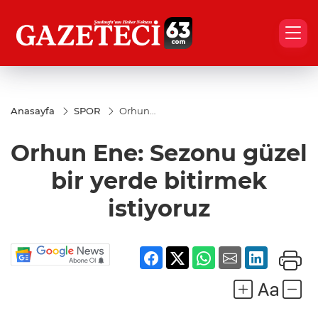
Anasayfa
SPOR
Orhun
Ene:
Sezonu
Orhun Ene: Sezonu güzel
güzel
bir
yerde
bir yerde bitirmek
bitirmek
istiyoruz
istiyoruz