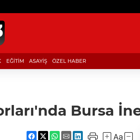
K
EĞİTİM
ASAYİŞ
ÖZEL HABER
rları'nda Bursa İne