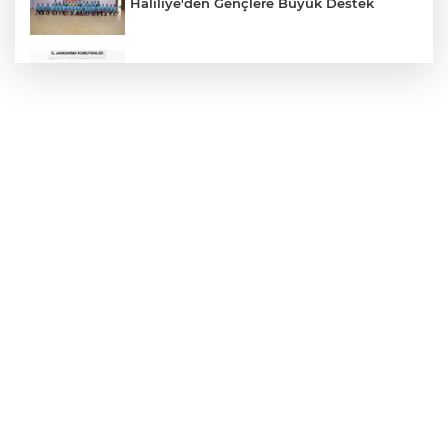
Haliliye'den Gençlere Büyük Destek
Çok Sayıda Ürün Ele Geçirildi
Hikmet Başak’tan Ulaşım Çalışması
Atatürk Bulvarında Asfalt Yenileniyor
Gazze'de Soykırım Devam Ediyor