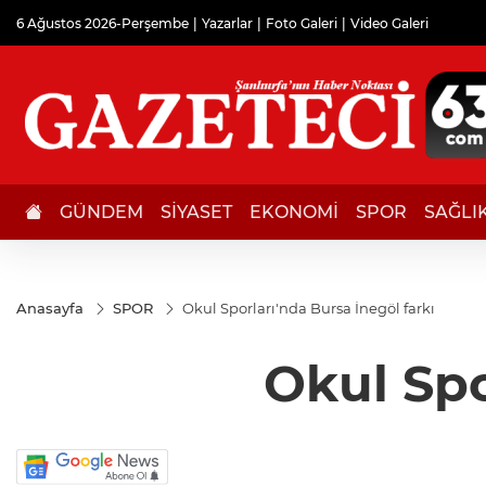
6 Ağustos 2026-Perşembe
Yazarlar
Foto Galeri
Video Galeri
GÜNDEM
SİYASET
EKONOMİ
SPOR
SAĞLI
Anasayfa
SPOR
Okul Sporları'nda Bursa İnegöl farkı
Okul Spo