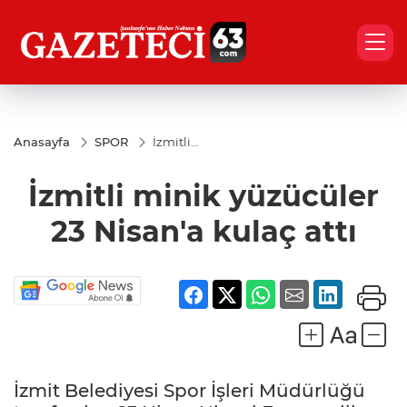
Anasayfa
SPOR
İzmitli
minik
yüzücüler
İzmitli minik yüzücüler
23
Nisan'a
kulaç attı
23 Nisan'a kulaç attı
İzmit Belediyesi Spor İşleri Müdürlüğü