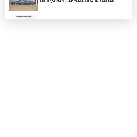
Haliliye'den Gençlere Büyük Destek
Çok Sayıda Ürün Ele Geçirildi
Hikmet Başak’tan Ulaşım Çalışması
Atatürk Bulvarında Asfalt Yenileniyor
Gazze'de Soykırım Devam Ediyor