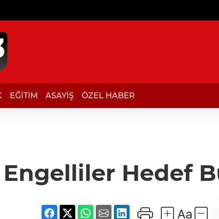
K
EĞİTİM
ASAYİŞ
ÖZEL HABER
 Engelliler Hedef 