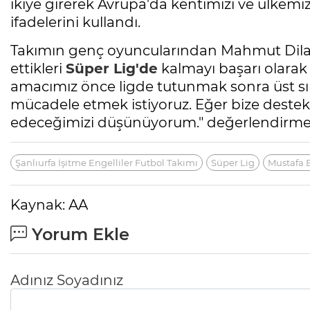
ikiye girerek Avrupa'da kentimizi ve ülkemiz
ifadelerini kullandı.
Takımın genç oyuncularından Mahmut Dilan
ettikleri
Süper Lig'de
kalmayı başarı olarak 
amacımız önce ligde tutunmak sonra üst sı
mücadele etmek istiyoruz. Eğer bize destek ve
edeceğimizi düşünüyorum." değerlendirme
Şanlıurfa İşitme Engelliler Futbol Takımı
Süper Lig
Mustafa 
Kaynak: AA
Yorum Ekle
Adınız Soyadınız