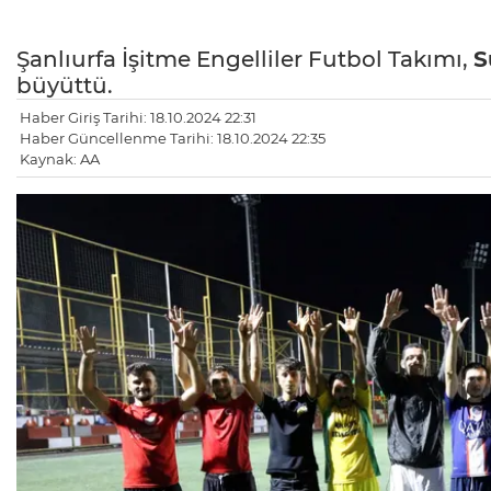
Şanlıurfa İşitme Engelliler Futbol Takımı,
S
büyüttü.
Haber Giriş Tarihi: 18.10.2024 22:31
Haber Güncellenme Tarihi: 18.10.2024 22:35
Kaynak: AA