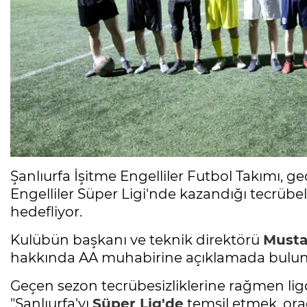
Şanlıurfa İşitme Engelliler Futbol Takımı, ge
Engelliler Süper Ligi'nde kazandığı tecrübel
hedefliyor.
Kulübün başkanı ve teknik direktörü
Musta
hakkında AA muhabirine açıklamada bulu
Geçen sezon tecrübesizliklerine rağmen lig
"Şanlıurfa'yı
Süper Lig'de
temsil etmek, ora