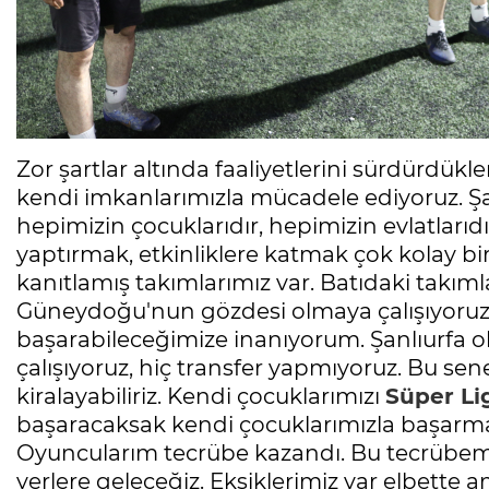
Zor şartlar altında faaliyetlerini sürdürdükl
kendi imkanlarımızla mücadele ediyoruz. Şan
hepimizin çocuklarıdır, hepimizin evlatlarıd
yaptırmak, etkinliklere katmak çok kolay bi
kanıtlamış takımlarımız var. Batıdaki takıml
Güneydoğu'nun gözdesi olmaya çalışıyoruz.
başarabileceğimize inanıyorum. Şanlıurfa ol
çalışıyoruz, hiç transfer yapmıyoruz. Bu sene
kiralayabiliriz. Kendi çocuklarımızı
Süper Li
başaracaksak kendi çocuklarımızla başarmak
Oyuncularım tecrübe kazandı. Bu tecrübemiz
yerlere geleceğiz. Eksiklerimiz var elbette