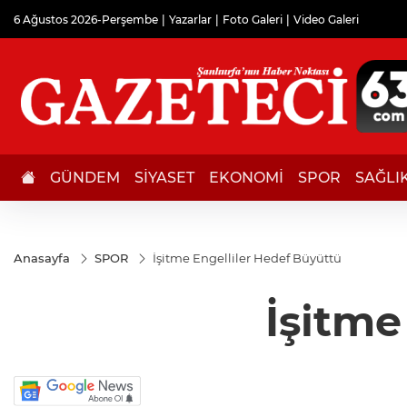
6 Ağustos 2026-Perşembe
Yazarlar
Foto Galeri
Video Galeri
GÜNDEM
SİYASET
EKONOMİ
SPOR
SAĞLI
Anasayfa
SPOR
İşitme Engelliler Hedef Büyüttü
İşitme