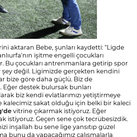
erini aktaran Bebe, şunları kaydetti: "Ligde
lıurfa'nın işitme engelli çocukları
ır. Bu çocukları antrenmanlara getirip spor
r şey değil. Ligimizde gerçekten kendini
ar bize göre daha güçlü. Biz de
 Eğer destek bulursak bunları
arak biz kendi evlatlarımızı yetiştirmeye
 kalecimiz sakat olduğu için belki bir kaleci
g'de
vitrine çıkarmak istiyoruz. Eğer
 istiyoruz. Geçen sene çok tecrübesizdik.
i inşallah bu sene lige yansıtıp güzel
 ama bunu da yapacağımız çalışmalarla