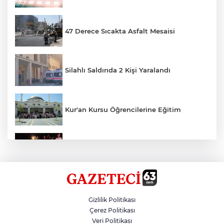
47 Derece Sıcakta Asfalt Mesaisi
Silahlı Saldırıda 2 Kişi Yaralandı
Kur'an Kursu Öğrencilerine Eğitim
Otomobil Eşeğe Çarptı 4 Yaralı
Siverek’te Mahmut Gülel Dönemi
Gizlilik Politikası
Çerez Politikası
Veri Politikası