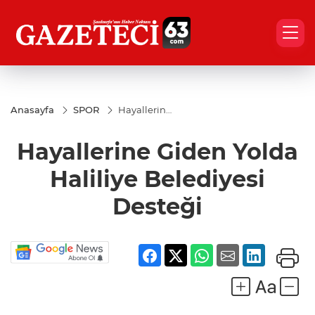
Anasayfa
SPOR
Hayallerine
Giden
Yolda
Hayallerine Giden Yolda
Haliliye
Belediyesi
Desteği
Haliliye Belediyesi
Desteği