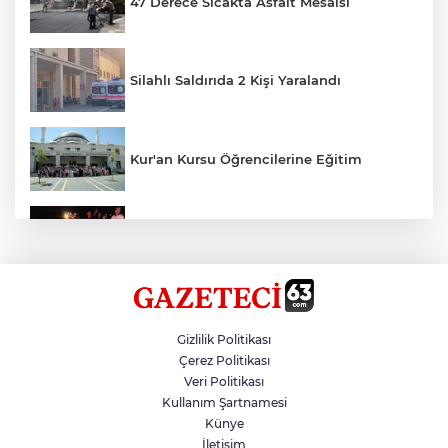
47 Derece Sıcakta Asfalt Mesaisi
Silahlı Saldırıda 2 Kişi Yaralandı
Kur'an Kursu Öğrencilerine Eğitim
Otomobil Eşeğe Çarptı 4 Yaralı
Siverek’te Mahmut Gülel Dönemi
Gizlilik Politikası
Çerez Politikası
Veri Politikası
Filistin Konvoyuna Coşkulu Karşılama
Kullanım Şartnamesi
Künye
İletişim