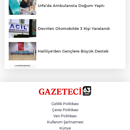
Urfa’da Ambulansta Doğum Yaptı
Devrilen Otomobilde 3 Kişi Yaralandı
Haliliye'den Gençlere Büyük Destek
Çok Sayıda Ürün Ele Geçirildi
Hikmet Başak’tan Ulaşım Çalışması
Gizlilik Politikası
Çerez Politikası
Veri Politikası
Atatürk Bulvarında Asfalt Yenileniyor
Kullanım Şartnamesi
Künye