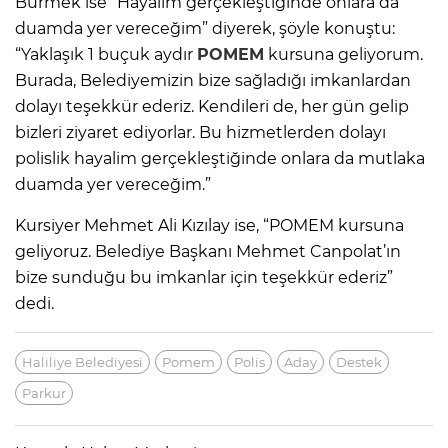
Bürmek ise “Hayalim gerçekleştiğinde onlara da
duamda yer vereceğim” diyerek, şöyle konuştu:
“Yaklaşık 1 buçuk aydır
POMEM
kursuna geliyorum.
Burada, Belediyemizin bize sağladığı imkanlardan
dolayı teşekkür ederiz. Kendileri de, her gün gelip
bizleri ziyaret ediyorlar. Bu hizmetlerden dolayı
polislik hayalim gerçekleştiğinde onlara da mutlaka
duamda yer vereceğim.”
Kursiyer Mehmet Ali Kızılay ise, “POMEM kursuna
geliyoruz. Belediye Başkanı Mehmet Canpolat’ın
bize sunduğu bu imkanlar için teşekkür ederiz”
dedi.
Haliliye Belediyesi
Pomem
Polis
Aday
Destek
Parkur