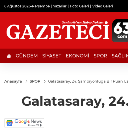
6 Ağustos 2026-Perşembe
Yazarlar
Foto Galeri
Video Galeri
GÜNDEM
SİYASET
EKONOMİ
SPOR
SAĞLI
Anasayfa
SPOR
Galatasaray, 24. Şampiyonluğa Bir Puan Uz
Galatasaray, 24