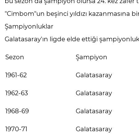
bu sezon da şampiyon olursa 24. kez zafer t
"Cimbom"un beşinci yıldızı kazanmasına bi
Şampiyonluklar
Galatasaray'ın ligde elde ettiği şampiyonluk
Sezon
Şampiyon
1961-62
Galatasaray
1962-63
Galatasaray
1968-69
Galatasaray
1970-71
Galatasaray