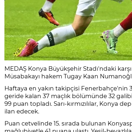
MEDAŞ Konya Büyükşehir Stadı'ndaki karşıl
Müsabakayı hakem Tugay Kaan Numanoğlu
Haftaya en yakın takipçisi Fenerbahçe'nin 3
geride kalan 37 maçlık bölümünde 32 galibi
99 puan topladı. Sarı-kırmızılılar, Konya 
ilan edecek.
Puan cetvelinde 15. sırada bulunan Konyaspor
mağlubiyetle 41 puana ulaştı. Yeşil-beyazlıla