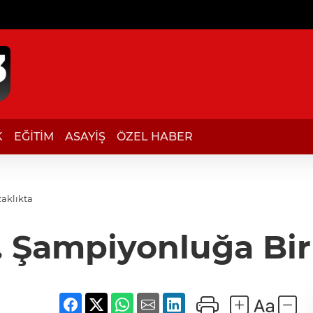
K
EĞİTİM
ASAYİŞ
ÖZEL HABER
aklıkta
. Şampiyonluğa Bi