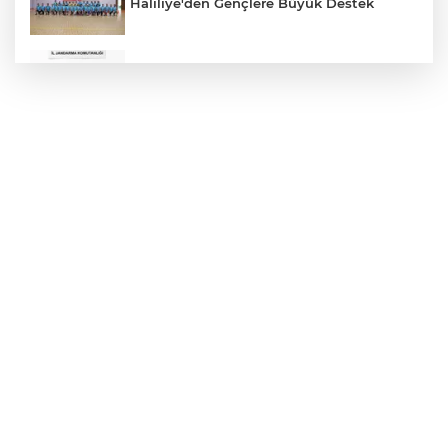
Haliliye'den Gençlere Büyük Destek
Çok Sayıda Ürün Ele Geçirildi
Hikmet Başak’tan Ulaşım Çalışması
Atatürk Bulvarında Asfalt Yenileniyor
Gazze'de Soykırım Devam Ediyor