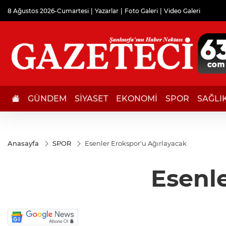
8 Ağustos 2026-Cumartesi
Yazarlar
Foto Galeri
Video Galeri
GÜNDEM
SİYASET
EKONOMİ
SPOR
SAĞLI
Anasayfa
SPOR
Esenler Erokspor'u Ağırlayacak
Esenle