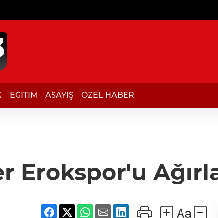
K
EĞİTİM
ASAYİŞ
ÖZEL HABER
r Erokspor'u Ağır