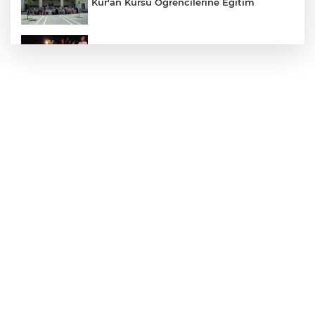
Kur'an Kursu Öğrencilerine Eğitim
Otomobil Eşeğe Çarptı 4 Yaralı
Siverek’te Mahmut Gülel Dönemi
Filistin Konvoyuna Coşkulu Karşılama
Kazada 1 Kişi Öldü, 1 Kişi Yaralandı