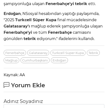
şampiyonluğa ulaşan
Fenerbahçe'yi
tebrik
etti.
Erdoğan
, NSosyal hesabından yaptığı paylaşımda,
"2025
Turkcell Süper Kupa
final mücadelesinde
Galatasaray'ı
mağlup ederek şampiyonluğa ulaşan
Fenerbahçe'yi
ve tüm
Fenerbahçe
camiasını
gönülden
tebrik
ediyorum." ifadelerini kullandı.
Fenerbahçe
Galatasaray
Turkcell Süper Kupa
Tebrik
Mağlup
Cumhurbaşkanı
Erdoğan
Kaynak: AA
Yorum Ekle
Adınız Soyadınız