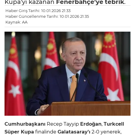
Kupa'yı kazanan
Fenerbahçe'ye
tebrik
.
Haber Giriş Tarihi: 10.01.2026 21:33
Haber Güncellenme Tarihi: 10.01.2026 21:35
Kaynak: AA
Cumhurbaşkanı
Recep Tayyip
Erdoğan
,
Turkcell
Süper Kupa
finalinde
Galatasaray'ı
2-0 yenerek,