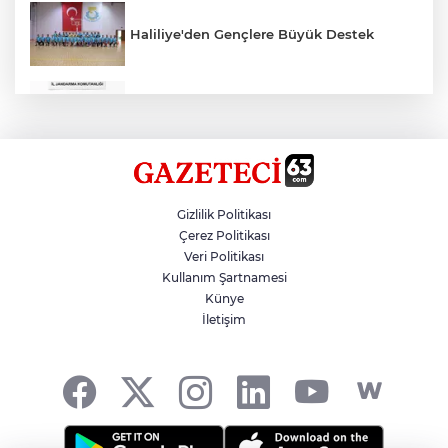
Haliliye'den Gençlere Büyük Destek
Çok Sayıda Ürün Ele Geçirildi
Hikmet Başak’tan Ulaşım Çalışması
Gizlilik Politikası
Çerez Politikası
Veri Politikası
Atatürk Bulvarında Asfalt Yenileniyor
Kullanım Şartnamesi
Künye
İletişim
Gazze'de Soykırım Devam Ediyor