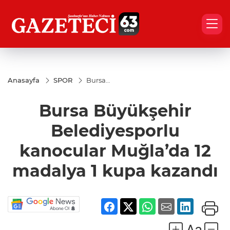
Anasayfa
SPOR
Bursa
Büyükşehir
Belediyesporlu
Bursa Büyükşehir
kanocular
Muğla’da 12
madalya 1
Belediyesporlu
kupa kazandı
kanocular Muğla’da 12
madalya 1 kupa kazandı