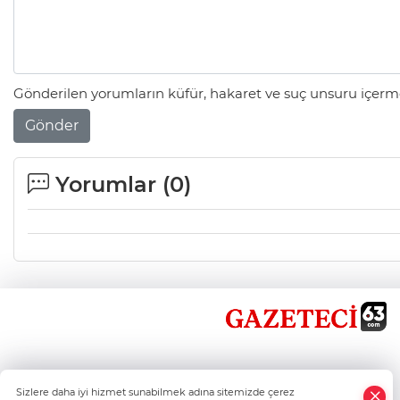
Gönderilen yorumların küfür, hakaret ve suç unsuru içerme
Gönder
Yorumlar (
0
)
×
Sizlere daha iyi hizmet sunabilmek adına sitemizde çerez
Whatsapp