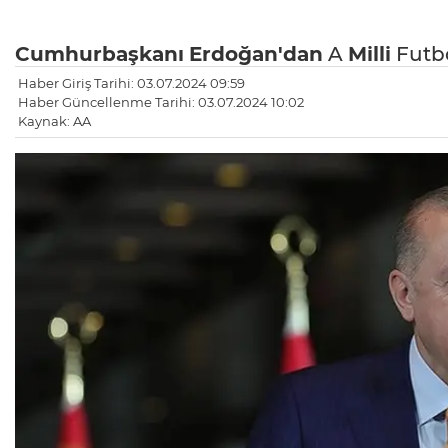
Cumhurbaşkanı
Erdoğan'dan
A
Milli
Futbo
Haber Giriş Tarihi: 03.07.2024 09:59
Haber Güncellenme Tarihi: 03.07.2024 10:02
Kaynak: AA