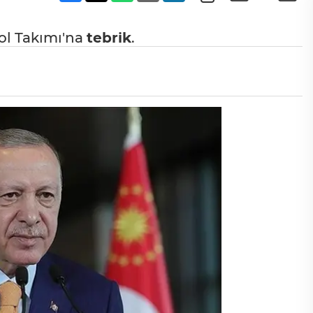
l Takımı'na
tebrik
.