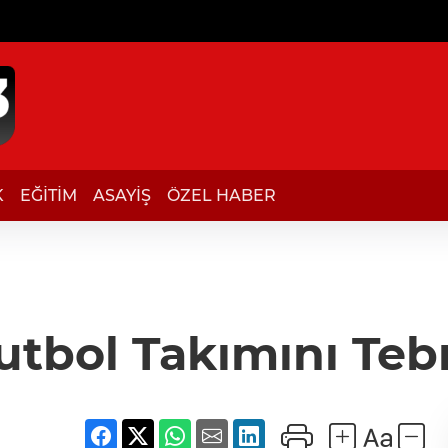
K
EĞİTİM
ASAYİŞ
ÖZEL HABER
Futbol Takımını Tebr