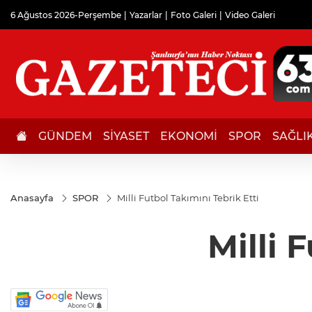
6 Ağustos 2026-Perşembe
Yazarlar
Foto Galeri
Video Galeri
GÜNDEM
SİYASET
EKONOMİ
SPOR
SAĞLI
Anasayfa
SPOR
Milli Futbol Takımını Tebrik Etti
Milli 