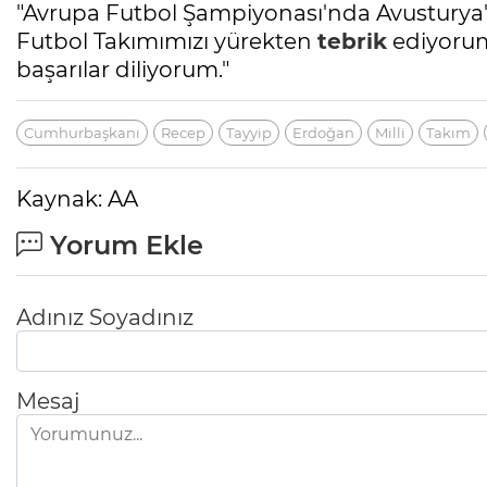
"Avrupa Futbol Şampiyonası'nda Avusturya'
Futbol Takımımızı yürekten
tebrik
ediyorum
başarılar diliyorum."
Cumhurbaşkanı
Recep
Tayyip
Erdoğan
Milli
Takım
Kaynak: AA
Yorum Ekle
Adınız Soyadınız
Mesaj