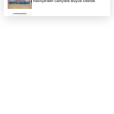
Haliliye'den Gençlere Büyük Destek
Çok Sayıda Ürün Ele Geçirildi
Hikmet Başak’tan Ulaşım Çalışması
Atatürk Bulvarında Asfalt Yenileniyor
Gazze'de Soykırım Devam Ediyor