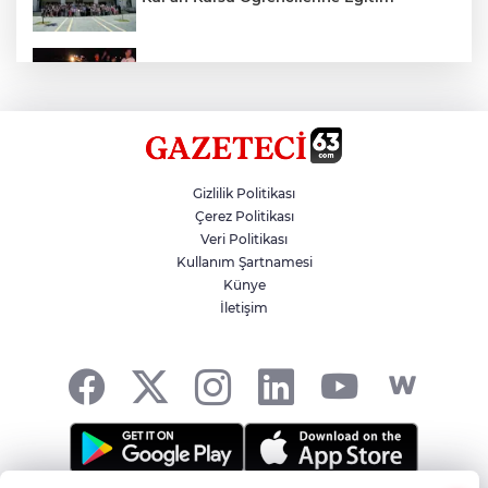
Otomobil Eşeğe Çarptı 4 Yaralı
Siverek’te Mahmut Gülel Dönemi
Gizlilik Politikası
Çerez Politikası
Veri Politikası
Filistin Konvoyuna Coşkulu Karşılama
Kullanım Şartnamesi
Künye
İletişim
Kazada 1 Kişi Öldü, 1 Kişi Yaralandı