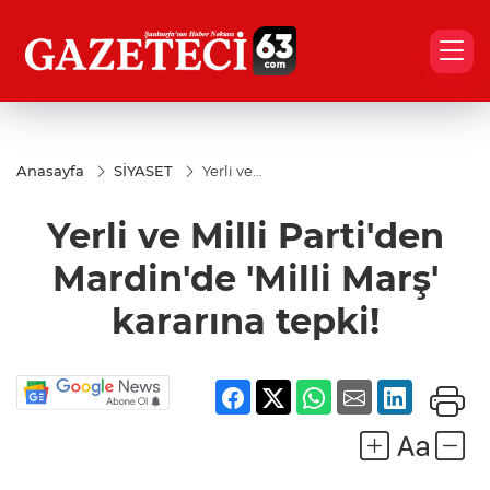
Anasayfa
SİYASET
Yerli ve
Milli
Parti'den
Yerli ve Milli Parti'den
Mardin'de
'Milli
Marş'
Mardin'de 'Milli Marş'
kararına
tepki!
kararına tepki!