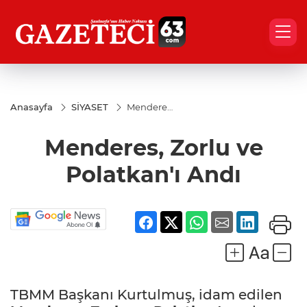
Anasayfa
SİYASET
Menderes,
Zorlu ve
Polatkan'ı
Menderes, Zorlu ve
Andı
Polatkan'ı Andı
TBMM Başkanı Kurtulmuş, idam edilen