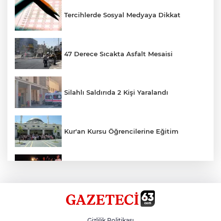
Tercihlerde Sosyal Medyaya Dikkat
47 Derece Sıcakta Asfalt Mesaisi
Silahlı Saldırıda 2 Kişi Yaralandı
Kur'an Kursu Öğrencilerine Eğitim
Otomobil Eşeğe Çarptı 4 Yaralı
Siverek’te Mahmut Gülel Dönemi
Gizlilik Politikası