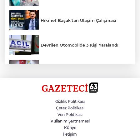
Hikmet Başak’tan Ulaşım Çalışması
Devrilen Otomobilde 3 Kişi Yaralandı
Haliliye'den Gençlere Büyük Destek
Taş Tepelere Yurt Dışı Tanıtımı
Gizlilik Politikası
Çerez Politikası
Veri Politikası
Fenerbahçe, Avantaj Elde Etti
Kullanım Şartnamesi
Künye
İletişim