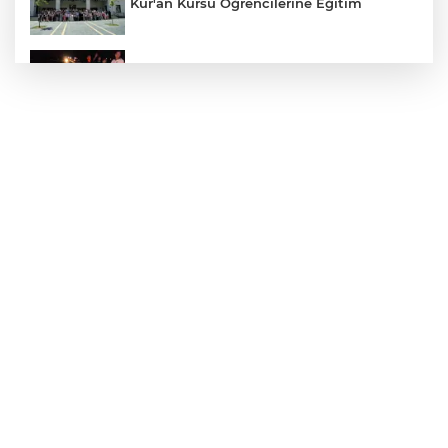
Kur'an Kursu Öğrencilerine Eğitim
Otomobil Eşeğe Çarptı 4 Yaralı
Siverek’te Mahmut Gülel Dönemi
Filistin Konvoyuna Coşkulu Karşılama
Kazada 1 Kişi Öldü, 1 Kişi Yaralandı