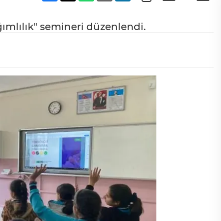
ğımlılık" semineri düzenlendi.