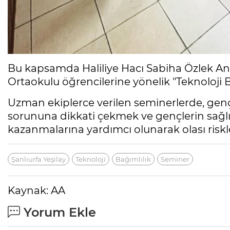
Bu kapsamda Haliliye Hacı Sabiha Özlek Ana
Ortaokulu öğrencilerine yönelik "Teknoloji B
Uzman ekiplerce verilen seminerlerde, gen
sorununa dikkati çekmek ve gençlerin sağlı
kazanmalarına yardımcı olunarak olası riskle
Şanlıurfa Yeşilay
Teknoloji
Bağımlılık
Seminer
Kaynak: AA
Yorum Ekle