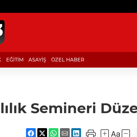
K
EĞİTİM
ASAYİŞ
ÖZEL HABER
ılık Semineri Düz