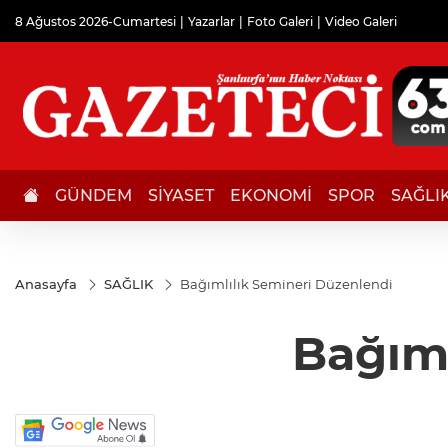
8 Ağustos 2026-Cumartesi
Yazarlar
Foto Galeri
Video Galeri
GÜNDEM
SİYASET
EKONOMİ
SPOR
SAĞLI
Anasayfa
SAĞLIK
Bağımlılık Semineri Düzenlendi
Bağıml