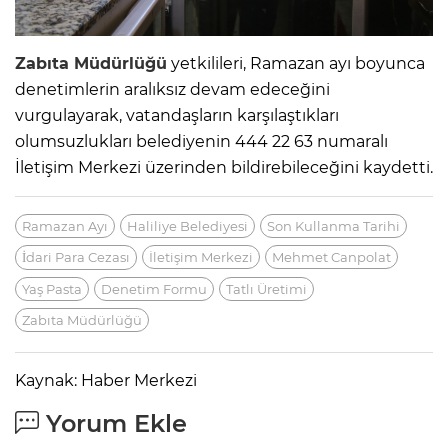
Zabıta Müdürlüğü
yetkilileri, Ramazan ayı boyunca
denetimlerin aralıksız devam edeceğini
vurgulayarak, vatandaşların karşılaştıkları
olumsuzlukları belediyenin 444 22 63 numaralı
İletişim Merkezi üzerinden bildirebileceğini kaydetti.
Ramazan Ayı
Haliliye Belediyesi
Son Kullanma Tarihi
İdari Para Cezası
İletişim Merkezi
Mehmet Canpolat
Yaş Pasta
Denetim Formu
Tatlı Üretimi
Zabıta Müdürlüğü
Kaynak: Haber Merkezi
Yorum Ekle