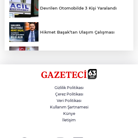
Devrilen Otomobilde 3 Kişi Yaralandı
Hikmet Başak’tan Ulaşım Çalışması
Haliliye'den Gençlere Büyük Destek
Çok Sayıda Ürün Ele Geçirildi
Gizlilik Politikası
Çerez Politikası
Veri Politikası
Taş Tepelere Yurt Dışı Tanıtımı
Kullanım Şartnamesi
Künye
İletişim
Gazze'de Soykırım Devam Ediyor