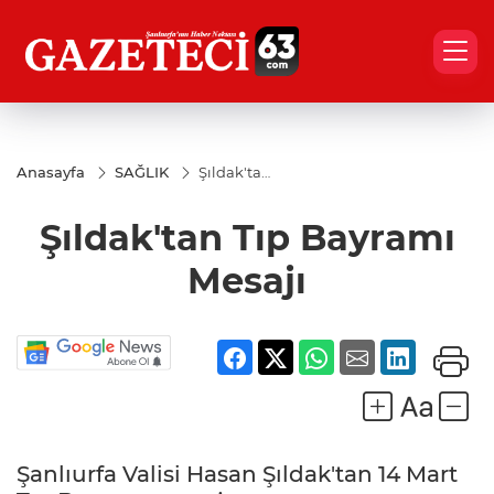
Anasayfa
SAĞLIK
Şıldak'tan
Tıp
Bayramı
Şıldak'tan Tıp Bayramı
Mesajı
Mesajı
Şanlıurfa Valisi Hasan Şıldak'tan 14 Mart