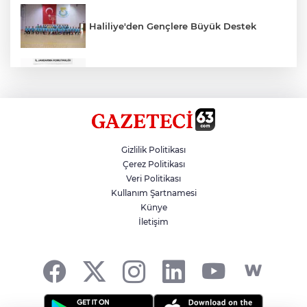
Haliliye'den Gençlere Büyük Destek
Çok Sayıda Ürün Ele Geçirildi
Hikmet Başak’tan Ulaşım Çalışması
Gizlilik Politikası
Çerez Politikası
Veri Politikası
Atatürk Bulvarında Asfalt Yenileniyor
Kullanım Şartnamesi
Künye
İletişim
Gazze'de Soykırım Devam Ediyor