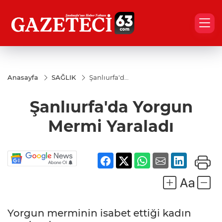
Anasayfa
SAĞLIK
Şanlıurfa'da
Yorgun
Mermi
Şanlıurfa'da Yorgun
Yaraladı
Mermi Yaraladı
Yorgun merminin isabet ettiği kadın