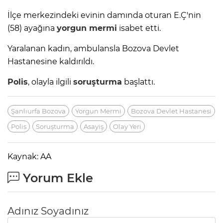
İlçe merkezindeki evinin damında oturan E.Ç'nin
(58) ayağına
yorgun mermi
isabet etti.
Yaralanan kadın, ambulansla Bozova Devlet
Hastanesine kaldırıldı.
Polis
, olayla ilgili
soruşturma
başlattı.
Şanlıurfa Bozova
Yorgun Mermi
Bozova Devlet Hastanesi
Polis
Soruşturma
Asayiş
Olay Yeri
Kaynak: AA
Yorum Ekle
Adınız Soyadınız