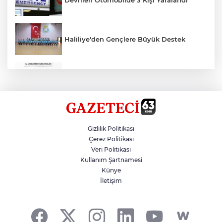
Devrilen Otomobilde 3 Kişi Yaralandı
Haliliye'den Gençlere Büyük Destek
Çok Sayıda Ürün Ele Geçirildi
Hikmet Başak’tan Ulaşım Çalışması
Gizlilik Politikası
Çerez Politikası
Veri Politikası
Atatürk Bulvarında Asfalt Yenileniyor
Kullanım Şartnamesi
Künye
İletişim
Gazze'de Soykırım Devam Ediyor