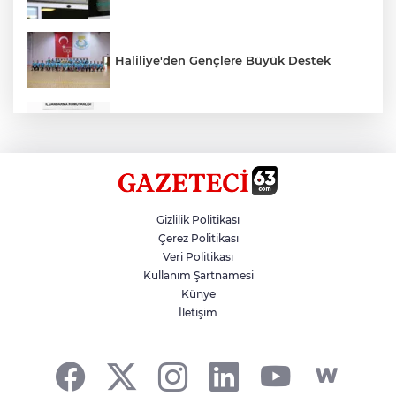
Haliliye'den Gençlere Büyük Destek
Çok Sayıda Ürün Ele Geçirildi
Hikmet Başak’tan Ulaşım Çalışması
Gizlilik Politikası
Çerez Politikası
Veri Politikası
Atatürk Bulvarında Asfalt Yenileniyor
Kullanım Şartnamesi
Künye
İletişim
Gazze'de Soykırım Devam Ediyor