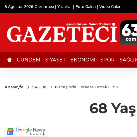
8 Ağustos 2026-Cumartesi
Yazarlar
Foto Galeri
Video Galeri
GÜNDEM
SİYASET
EKONOMİ
SPOR
SAĞLI
Anasayfa
SAĞLIK
68 Yaşında Herkese Örnek Oldu
68 Ya