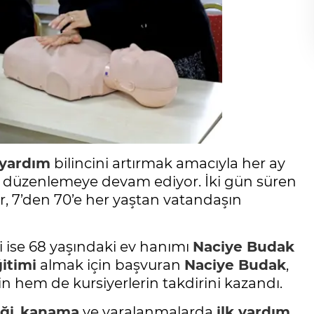
 yardım
bilincini artırmak amacıyla her ay
i düzenlemeye devam ediyor. İki gün süren
r, 7’den 70’e her yaştan vatandaşın
i ise 68 yaşındaki ev hanımı
Naciye Budak
itimi
almak için başvuran
Naciye Budak
,
 hem de kursiyerlerin takdirini kazandı.
ği
,
kanama
ve yaralanmalarda
ilk yardım
,