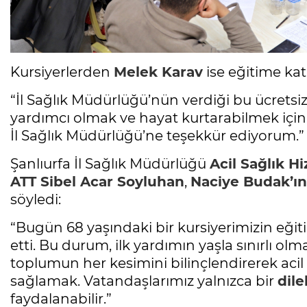
Kursiyerlerden
Melek Karav
ise eğitime kat
“İl Sağlık Müdürlüğü’nün verdiği bu ücrets
yardımcı olmak ve hayat kurtarabilmek için
İl Sağlık Müdürlüğü’ne teşekkür ediyorum.”
Şanlıurfa İl Sağlık Müdürlüğü
Acil Sağlık H
ATT Sibel Acar Soyluhan
,
Naciye Budak’ın
söyledi:
“Bugün 68 yaşındaki bir kursiyerimizin eğit
etti. Bu durum, ilk yardımın yaşla sınırlı ol
toplumun her kesimini bilinçlendirerek ac
sağlamak. Vatandaşlarımız yalnızca bir
dil
faydalanabilir.”