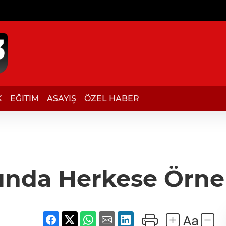
K
EĞİTİM
ASAYİŞ
ÖZEL HABER
şında Herkese Örne