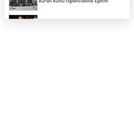
Kur'an Kursu Öğrencilerine Eğitim
Otomobil Eşeğe Çarptı 4 Yaralı
Siverek’te Mahmut Gülel Dönemi
Filistin Konvoyuna Coşkulu Karşılama
Kazada 1 Kişi Öldü, 1 Kişi Yaralandı