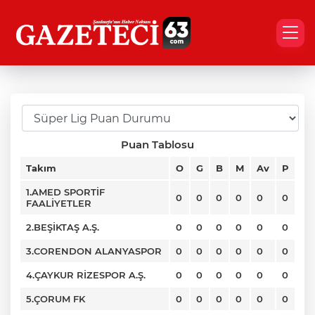
Puan Tablosu
Takım
O
G
B
M
Av
P
1.AMED SPORTİF
0
0
0
0
0
0
FAALİYETLER
2.BEŞİKTAŞ A.Ş.
0
0
0
0
0
0
3.CORENDON ALANYASPOR
0
0
0
0
0
0
4.ÇAYKUR RİZESPOR A.Ş.
0
0
0
0
0
0
5.ÇORUM FK
0
0
0
0
0
0