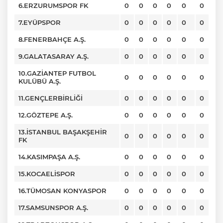
6.ERZURUMSPOR FK
0
0
0
0
0
0
7.EYÜPSPOR
0
0
0
0
0
0
8.FENERBAHÇE A.Ş.
0
0
0
0
0
0
9.GALATASARAY A.Ş.
0
0
0
0
0
0
10.GAZİANTEP FUTBOL
0
0
0
0
0
0
KULÜBÜ A.Ş.
11.GENÇLERBİRLİĞİ
0
0
0
0
0
0
12.GÖZTEPE A.Ş.
0
0
0
0
0
0
13.İSTANBUL BAŞAKŞEHİR
0
0
0
0
0
0
FK
14.KASIMPAŞA A.Ş.
0
0
0
0
0
0
15.KOCAELİSPOR
0
0
0
0
0
0
16.TÜMOSAN KONYASPOR
0
0
0
0
0
0
17.SAMSUNSPOR A.Ş.
0
0
0
0
0
0