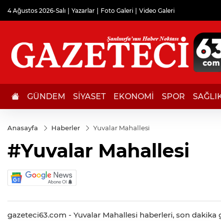
4 Ağustos 2026-Salı
Yazarlar
Foto Galeri
Video Galeri
GÜNDEM
SİYASET
EKONOMİ
SPOR
SAĞLI
Anasayfa
Haberler
Yuvalar Mahallesi
#Yuvalar Mahallesi
gazeteci63.com - Yuvalar Mahallesi haberleri, son dakika ge