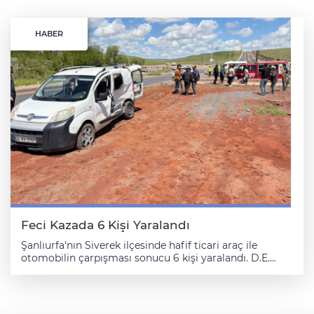
HABER
Feci Kazada 6 Kişi Yaralandı
Şanlıurfa'nın Siverek ilçesinde hafif ticari araç ile
otomobilin çarpışması sonucu 6 kişi yaralandı. D.E.
idaresindeki 07 CKT 994 plakalı otomobil, Siverek-
Diyarbakır kara yolu kırsal Yuvalar Mahallesi
mevkisinde, E.A'nın kullandığı 34 KV 5707 plakalı hafif
ticari araçla çarpıştı. İhbar üzerine olay yerine sağlık,