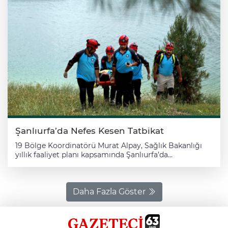
Şanlıurfa’da Nefes Kesen Tatbikat
19 Bölge Koordinatörü Murat Alpay, Sağlık Bakanlığı
yıllık faaliyet planı kapsamında Şanlıurfa’da
gerçekleştirilen medikal kurtarma eğitimi tatbikatına
ilişkin açıklamalarda bulundu. Bozova ilçesine bağlı
Çatak Mahallesi’nde düzenlenen tatbikatta feribot
kazası senaryosu canlandırıldı. Senaryo kapsamında
Daha Fazla Göster
toplam 6 yaralının bulunduğu değerlendirilirken,
yaralılardan 5’i kırmızı kod, 1’i ise yeşil kod olarak
sınıflandırıldı. Olay yerine sevk edilen UMKE ekipleri,