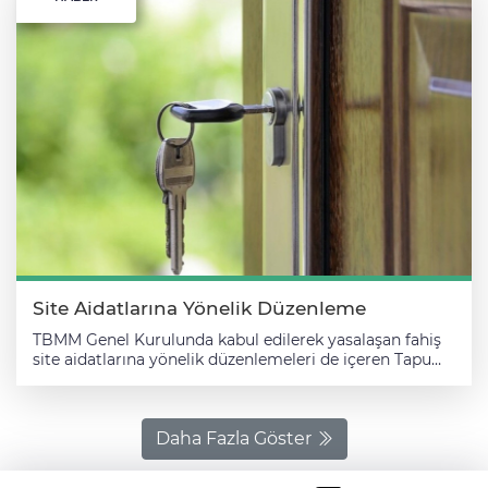
Site Aidatlarına Yönelik Düzenleme
TBMM Genel Kurulunda kabul edilerek yasalaşan fahiş
site aidatlarına yönelik düzenlemeleri de içeren Tapu
Kanunu ile Bazı Kanunlarda ve 375 Sayılı Kanun
Hükmünde Kararnamede Değişiklik Yapılmasına Dair
Kanunla yeni düzenlemelere gidildi. AA muhabirinin
derlediği bilgilere göre, Kanun ile hayata geçirilecek
Daha Fazla Göster
yeni düzenlemelerle ilgili 5 soru ve yanıtları şöyle: 1-
Yöneticinin görevleri neler olacak? Yöneticiler, ana