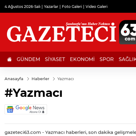
4 Ağustos 2026-Salı
Yazarlar
Foto Galeri
Video Galeri
GÜNDEM
SİYASET
EKONOMİ
SPOR
SAĞLI
Anasayfa
Haberler
Yazmacı
#Yazmacı
gazeteci63.com - Yazmacı haberleri, son dakika gelişmeleri