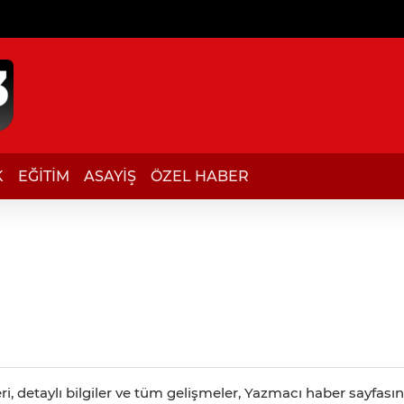
K
EĞİTİM
ASAYİŞ
ÖZEL HABER
, detaylı bilgiler ve tüm gelişmeler, Yazmacı haber sayfasınd