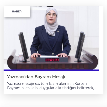
HABER
Yazmacı'dan Bayram Mesajı
Yazmacı mesajında, tüm İslam aleminin Kurban
Bayramını en kalbi duygularla kutladığını belirterek,
tüm ibadetlerin kabul ve makbul olmasını temenni etti.
Kurban Bayramı'nın tüm insanlığa hayırlar getirmesini
dileyen Yazmacı, mesajında şunlara yer verdi: "Bayram
vesilesiyle dualarımız, İsrail saldırısı altındaki Filistinli