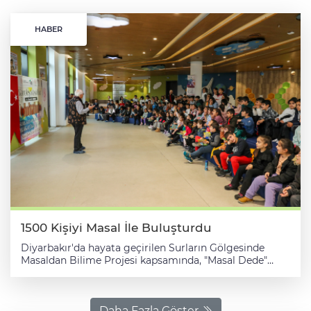
HABER
1500 Kişiyi Masal İle Buluşturdu
Diyarbakır'da hayata geçirilen Surların Gölgesinde
Masaldan Bilime Projesi kapsamında, "Masal Dede"
olarak bilinen yazar Yücel Feyzioğlu, yaklaşık 1500
öğretmen, veli ve öğrenciye masal ve masalın etkilerini
anlattı. Diyarbakır'da hayata geçirilen Surların
Gölgesinde Masaldan Bilime Projesi kapsamında
Daha Fazla Göster