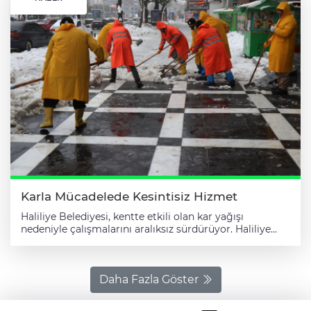
Karla Mücadelede Kesintisiz Hizmet
Haliliye Belediyesi, kentte etkili olan kar yağışı
nedeniyle çalışmalarını aralıksız sürdürüyor. Haliliye
Belediye Başkanı Mehmet Canpolat’ın talimatları
doğrultusunda sahaya çıkan ekipler, 7 gün 24 saat
esasına göre vatandaşların mağduriyet yaşamaması
için yoğun mesai harcıyor. Fen İşleri, Temizlik İşleri,
Daha Fazla Göster
Kırsal Hizmetler ve Sosyal Yardım İşleri Müdürlüğüne
bağlı ekipler, kent genelinde karla mücadele