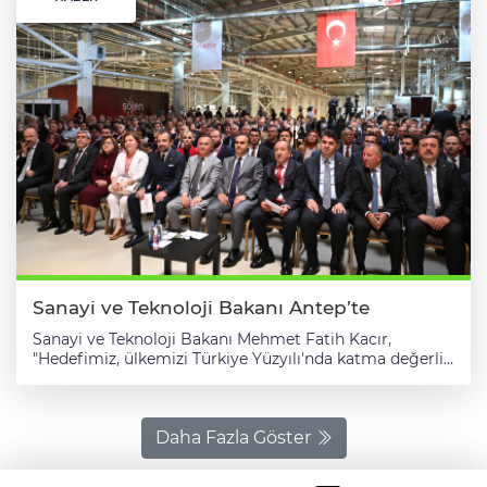
Sanayi ve Teknoloji Bakanı Antep’te
Sanayi ve Teknoloji Bakanı Mehmet Fatih Kacır,
"Hedefimiz, ülkemizi Türkiye Yüzyılı'nda katma değerli
üretim altyapısıyla, teknoloji geliştirme ve üretmede
oluşturduğumuz muazzam kapasiteyle dünyada hak
ettiği konuma taşımaktır." dedi. Kacır, 4. Organize
Sanayi Bölgesi'nde faaliyet gösteren Şölen Çikolata'nın
Daha Fazla Göster
yeni üretim tesisinin açılışında konuştu. Bakan Kacır,
fabrikanın, üreten şehir Gaziantep'in istihdamına,