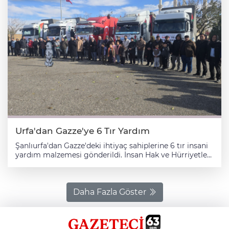
Urfa'dan Gazze'ye 6 Tır Yardım
Şanlıurfa'dan Gazze'deki ihtiyaç sahiplerine 6 tır insani
yardım malzemesi gönderildi. İnsan Hak ve Hürriyetleri
(İHH) İnsani Yardım Vakfının Şanlıurfa Şubesi
öncülüğünde başlatılan ve hayırseverlerin desteğiyle
toplanan konserve, mama, battaniye, yatak, yastık ve
yorganlardan oluşan yardımları taşıyan 6 tır için
Daha Fazla Göster
Mevlana Celalettin Rumi Cami ve Külliyesi yanında
tören düzenlendi. İHH Şanlıurfa Şube Başkanı Behçet
Atila, törende yaptığı konuşmada, son 2,5 ayda toplam
22 insani yardım tırını Gazze'ye gönderdiklerini