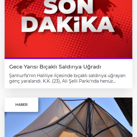
yaralıların durumlarının iyi olduğu öğrenildi.
Gece Yarısı Bıçaklı Saldırıya Uğradı
Şanlıurfa'nın Haliliye ilçesinde bıçaklı saldırıya uğrayan
genç yaralandı. K.K. (23), Ali Şelli Parkı'nda henüz
kimliği belirlenemeyen bir kişinin bıçaklı saldırısına
uğradı. İhbar üzerine bölgeye sağlık ve polis ekipleri
sevk edildi. Saldırıda yaralanan genç, ambulansla
Mehmet Akif İnan Devlet Hastanesi'ne kaldırıldı. Polis
HABER
ekipleri, kaçan zanlının yakalanması için çalışma
başlattı.