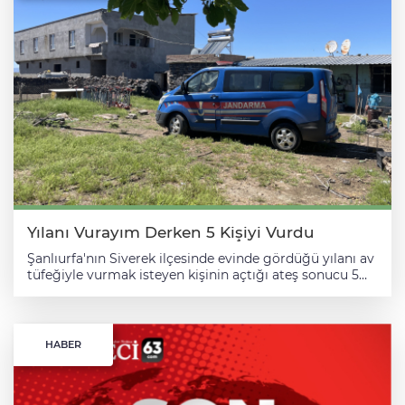
Yılanı Vurayım Derken 5 Kişiyi Vurdu
Şanlıurfa'nın Siverek ilçesinde evinde gördüğü yılanı av
tüfeğiyle vurmak isteyen kişinin açtığı ateş sonucu 5
kişi hafif yaralandı. Kırsal Üstüntaş Mahallesi'nde bir
vatandaş evinde gördüğü yılanı öldürmek için ruhsatlı
av tüfeğiyle ateş etti. Tüfekten çıkan saçmalar ve
yerden seken taş parçaları nedeniyle olay yerinde
HABER
bulunan 5 kişi hafif şekilde yaralandı. İhbar üzerine
bölgeye jandarma ve sağlık ekipleri sevk edildi. Sağlık
ekiplerince Siverek Devlet Hastanesi'ne kaldırılan