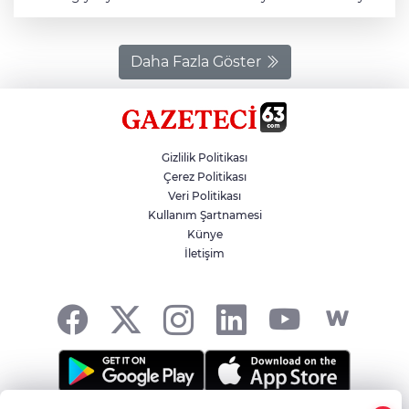
otlatan K.Y (22), yanında bulunan av tüfeğinin kazara
ateş alması sonucu ayağından yaralandı. K.Y, ihbar
üzerine gelen 112 Acil Sağlık ekiplerince Siverek Devlet
Hastanesine kaldırıldı.
Daha Fazla Göster
Gizlilik Politikası
Çerez Politikası
Veri Politikası
Kullanım Şartnamesi
Künye
İletişim