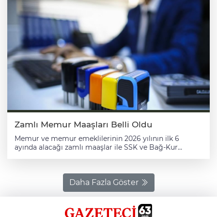
Zamlı Memur Maaşları Belli Oldu
Memur ve memur emeklilerinin 2026 yılının ilk 6
ayında alacağı zamlı maaşlar ile SSK ve Bağ-Kur
emeklilerinin aylıklarındaki artış oranları belirlendi. AA
muhabirinin Hazine ve Maliye Bakanlığından edindiği
bilgilere göre, 2026 yılında kamu görevlilerinin mali ve
sosyal haklarında yapılan artışlar, Kamu Görevlileri
Daha Fazla Göster
Hakem Kurulu Kararı ile belirlenmişti. Bu yılın ocak
ayından geçerli olmak üzere kamu görevlilerinin aylık
ve ücretlerinde yüzde 11 ve 1000 lira seyyanen artış