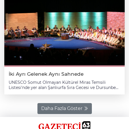
İki Ayrı Gelenek Aynı Sahnede
UNESCO Somut Olmayan Kültürel Miras Temsili
Listesi'nde yer alan Şanlıurfa Sıra Gecesi ve Dursunbey
Barana Geleneği aynı sahnede buluştu. Balıkesir
Büyükşehir Belediyesi tarafından, Anadolu'nun
yüzyıllardır kuşaktan kuşağa aktarılan somut olmayan
kültürel miraslarının yaşatılması ve gelecek nesillere
Daha Fazla Göster
aktarılması amacıyla Şanlıurfa Sıra Gecesi ile
Dursunbey Barana Geleneğine yönelik çalışma
başlatıldı. Çalışma kapsamında, UNESCO Somut