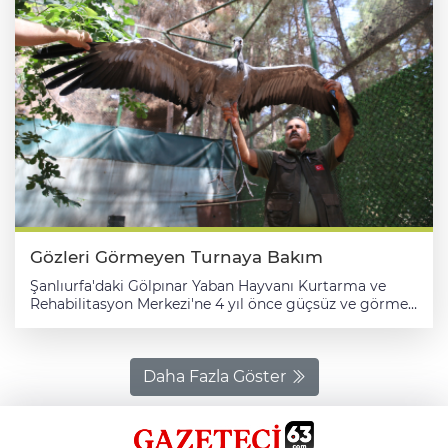
Gözleri Görmeyen Turnaya Bakım
Şanlıurfa'daki Gölpınar Yaban Hayvanı Kurtarma ve
Rehabilitasyon Merkezi'ne 4 yıl önce güçsüz ve görme
yetisini kaybetmiş şekilde getirilen turnaya görevliler
tarafından özenle bakılıyor. Kent kırsalında vatandaşlar
tarafından 4 yıl önce güçsüz halde bulunan turna,
Tarım ve Orman Bakanlığı bünyesindeki Doğa Koruma
Daha Fazla Göster
ve Milli Parklar Şanlıurfa Bölge Müdürlüğüne bağlı
Gölpınar Yaban Hayvanı Kurtarma ve Rehabilitasyon
Merkezi'ne getirildi. Burada veterinerler tarafından