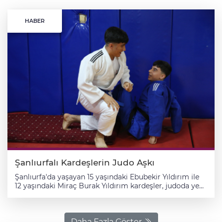
HABER
Şanlıurfalı Kardeşlerin Judo Aşkı
Şanlıurfa'da yaşayan 15 yaşındaki Ebubekir Yıldırım ile
12 yaşındaki Miraç Burak Yıldırım kardeşler, judoda yeni
başarılar elde etmek için çalışmalarını sürdürüyor.
Yaklaşık 4 yıl önce Şanlıurfa Büyükşehir Belediyespor
Kulübü Judo Antrenörü Mehmet Ali Ravi'nin
öncülüğünde sporla tanışan kardeşler, boş zamanlarını
Daha Fazla Göster