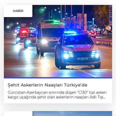
HABER
Şehit Askerlerin Naaşları Türkiye’de
Gürcistan-Azerbaycan sınırında düşen "C130" tipi askeri
kargo uçağında şehit olan askerlerin naaşları Adli Tıp
Kurumuna getirildi. Milli Savunma Bakanlığı,
Azerbaycan-Gürcistan sınırında düşen askeri kargo
uçağının enkazında yapılan arama çalışmaları sonucu
son şehit naaşına da ulaşıldığını bildirdi. Bakanlıktan