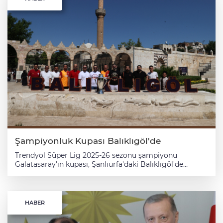
Şampiyonluk Kupası Balıklıgöl'de
Trendyol Süper Lig 2025-26 sezonu şampiyonu
Galatasaray'ın kupası, Şanlıurfa'daki Balıklıgöl'de
taraftarlarla buluşturuldu. Balıklıgöl Yerleşkesi'nde
sergilenen kupaya taraftar ilgi gösterdi. Fotoğraf
çekimleri renkli görüntülere sahne oldu.
HABER