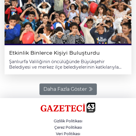
verdi. İz Bırakanlar Cemiyeti Başkanı Abdulkadir Şanlı,
Meşveret Meclisi’nin amacının şehirde ortak aklı
güçlendirmek ve manevi değerleri canlı tutmak
olduğunu belirterek, konuklarına teşekkür etti. Samimi
bir atmosferde gerçekleşen istişare toplantısı, Ramazan
ayında yapılacak sosyal ve hayır odaklı çalışmaların
değerlendirilmesiyle sona erdi.
Etkinlik Binlerce Kişiyi Buluşturdu
Şanlıurfa Valiliğinin öncülüğünde Büyükşehir
Belediyesi ve merkez ilçe belediyelerinin katkılarıyla
düzenlenen Şanlıurfa Çocuk ve Gençlik Buluşması
renkli görüntülere sahne oldu. Halk arasında Kasaptaşı
Parkı olarak bilinen Fatih Sultan Mehmet Parkı’nda
gerçekleştirilen buluşma sabah saatlerinde düzenlenen
Daha Fazla Göster
açılış programıyla başladı. Programda konuşan Vali
Hasan Şıldak, Şanlıurfa’da sergilenen birlik ve
beraberliğin örnek olduğunu kaydetti. VALİ ŞILDAK:
“ÇOCUKLARIMIZ VE GENÇLERİMİZ İÇİN NE YAPSAK AZ”
Konuşmasını sürdüren Vali Şıldak, “Bu organizasyonda
Gizlilik Politikası
yer alan, katkı sunan, destek veren herkesin amacı aynı:
Birliğimizi ve beraberliğimizi pekiştirmek;
Çerez Politikası
çocuklarımızı ve gençlerimizi bir araya getirerek güçlü
Veri Politikası