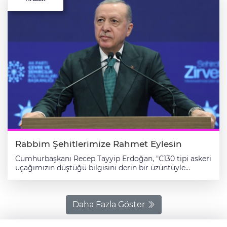
Rabbim Şehitlerimize Rahmet Eylesin
Cumhurbaşkanı Recep Tayyip Erdoğan, "C130 tipi askeri uçağımızın düştüğü bilgisini derin bir üzüntüyle öğrendik. Rabbim şehitlerimize rahmet eylesin." dedi. Cumhurbaşkanı Erdoğan, AK Parti Kongre Merkezi'nde, "Medeniyetimizde Şehir ve Mekan" temalı Şehircilik Zirvesi'ne katıldı. Cumhurbaşkanı Erdoğan, yaptığı konuşmada, Gürcistan-Azerbaycan sınırında düşen askeri kargo uçağına ilişkin şu ifadeleri kullandı: "Bugün Azerbaycan'dan ülkemize gelmekte olan C130 tipi askeri uçağımızın Gürcistan-Azerbaycan sınırında düştüğü bilgisini derin bir üzüntüyle öğrendik. Enkaza ulaşma çalışmalarıyla ilgili ülke makamlarıyla koordineli biçimde çalışmalarımız devam ediyor. İnşallah bu kazadan en az badireyle çıkarız. Rabbim şehitlerimize rahmet eylesin ve dualarımızla inşallah onların yanında olalım." "Ebediyete kadar yurdumuz olacak bu topraklar, dünya şehircilik ve mimari tarihi açısından bir laboratuvar gibidir" Erdoğan, tüm şehircilik tarihine adını altın harflerle yazdıran ve "Bir yapı sadece sağlam olmakla yetinmez, aynı zamanda zarif olmalıdır" diyen büyük usta Mimar Sinan'ın şahsında, eserleri ve fikirleriyle yol gösteren ecdadı rahmetle yad etti. Erdoğan, bugün de aynı tasavvurla şehirlerin imarına katkı yapan, ihyasına destek olan bilim insanlarını, sanatçıları, mühendisleri tebrik etti. Şehircilik Zirvesi'ni gerek politika belirleyenler gerekse bu politikaları uygulama merciinde olan kurumlar açısından çok kıymetli bulduğunu ifade eden Erdoğan, Zirvede sunulacak bildirilerin, buradan çıkacak sonuçların şehirlere, ülkeye, millete yeni ufuklar kazandıracağına inandığını belirterek, zirvenin başarılı geçmesini temenni etti. Varlığın evi olan dilin, onu konuşan, onunla dünyayı anlamlandıran medeniyetlerin mekan tasavvurunu da belirlediğini aktaran Erdoğan, Türkçede en güçlü anlamı yerleşmek olan konmak fiilinin ve ondan türeyen konak, konuk, konut, konu komşu kelimelerinin, hatta aynı aileden olan konuşmak fiilinin milletin mekan tasavvuru konusunda nasıl bir zihniyete sahip olduğunu gösterdiğini vurguladı. Erdoğan, şöyle konuştu: "Dünya, unutmayın, konulan bir yerdir. Bir yere konduğumuzda sadece oradaki insanlarla değil, oradaki canlı ve cansız diğer varlıklarla da komşu olur, komşuluk hukuku geliştiririz. Millet olarak insanın gönlünü Beytullah bilen, evle eş değer tutan, gönül yapmayı erdem ve fazilet, gönül yıkmayı ise zulüm ve felaket olarak gören bir anlayışın sahipleriyiz. Unutmayın, 'Dostun evi gönüllerdir, gönüller yapmaya geldim' diyen Yunus Emre, aslında bizim mekan tasavvurumuzu da hülasa ediyor. İnancımız, medeniyet birikimimiz ve bunu ifade ettiğimiz dilimiz, yapmak, mamur kılmak, inşa ve ibda etmek merkezlidir. Bunun içindir ki, milletimiz tarih boyunca şehir yıkan bir millet olmamış, tam aksine şehir yapan, şehir kuran, fethettiği şehirlere zarar vermek şöyle dursun, onları eskisinden daha mamur hale getiren bir millet olmuştur." "İnsan şehre bir kimlik verdiği kadar, şehir de insana bir kimlik bağışlar" Daha Avrupa şehirlerinin yüzde sekseni bile kurulmadan Hacı Bayram-ı Veli'nin, "Çalap'ım bir şar yaratmış" şiiriyle bir şehircilik manifestosu ortaya koyduğunu hatırlatan Erdoğan, "Nagihan ol şara vardım, ol şarı yapılır gördüm. Ben dahi bile yapıldım, taşü toprak aresinde" diyen Hünkar Hazretleri'nin, bu emsalsiz şiirinde medeni olmanın anahtarlarını da takdim ettiğini kaydetti. "Hüner, bir şehr bünyad eylemektir. Reaya kalbin abad eylemektir" buyuran Fatih Sultan Mehmet'in ise şehir kurmayla kalp abat etmeyi eş değer tuttuğunu anlatan Erdoğan, şehrin medeniyette bir arada yaşanan mekan olmanın ötesinde, bizatihi kimlik ve kişilik sahibi bir muhatap olarak kabul edildiğini söyledi. "İnsan şehre bir kimlik verdiği kadar, şehir de insana bir kimlik bağışlar" diyen Erdoğan, tarihte ilim, kültür, sanat ve edebiyat erbabının şehirleriyle birlikte anılmasının, hemşehrilik refleksinden ziyade, şehrin insana kimlik kazandıran bu yönünü vurguladığını dile getirdi. Cumhurbaşkanı Erdoğan, sözlerini şöyle sürdürdü: "Geleneksel şehir mimarimizde 'insanın kalbi şehrin kalbiyle, şehrin kalbi insanın kalbiyle birlikte atar' diyorlar. Kentimiz, kendimizdir ve kentimizi nasıl gördüğümüz, kendimizi nasıl gördüğümüzün bir nevi aynasıdır. Türk-İslam şehir mimarisinde insanın hakkı gözetilirken, şehirde beraber yaşadığımız küçük canlıların, kuşların, ağaçların, ufkun, gün ışığının hakkı da gözetilmiş, bunlara her zaman riayet edilmiştir. Türkiye, özellikle de Anadolu, dünyada eşi benzeri görülmeyen bir şehircilik tecrübesine sahiptir. Bin yıldır yurt tuttuğumuz ve ebediyete kadar yurdumuz olacak bu topraklar, dünya şehircilik ve mimari tarihi açısından bir laboratuvar gibidir. Milletçe, Selçuklu, Beylikler ve Osmanlı dönemlerinde bir yandan bu mirasın yaşayan yanlarını bütünüyle alarak, yeni terkipler oluştururken diğer yandan da kendi şehircilik anlayışımızı yansıtan yeni şehirler kurarak coğrafyayı biz vatana dönüştürdük. Ecdat, fethettiği bir beldeyi öncelikle şehir mimarisi açısından ele almış, abat etmiş ve mamur kılmıştır. Batıya ilerleyişimiz, şairin dediği gibi, ardında çil çil kubbeler serperek bir fetih hareketiyle birlikte bir imar ve inşa hareketi olarak gerçekleşmiştir." "Altyapı yatırımlarının büyük kısmını tamamlamış bir Türkiye'ye bugün kavuştuk." Cumhurbaşkanı ve AK Parti Genel Başkanı Recep Tayyip Erdoğan, "Bugün şehirlerimizi geleceğe hazırlayan onlarca reformumuz sayesinde artık çok farklı bir noktadayız. Yeni nesil şehircilik anlayışımızın gerektirdiği altyapı yatırımlarının büyük kısmını tamamlamış bir Türkiye'ye bugün kavuştuk." dedi. Erdoğan, Haçlı işgalinde taş üstünde taş bırakılmayan İstanbul'un yaralarının fetihten sonra süratle sarıldığını, dünya mimari mirasına Yahya Kemal Beyatlı'nın "Türk İstanbul" olarak adlandırdığı yeni bir İstanbul'un hediye edildiğini söyledi. Ecdadın medeniyet havzası özelliğine sahip, daha öncesinde bir şekilde hanlık merkezi olan başkent karakterli şehirlere şehzade gönderdiğini aktaran Erdoğan, ülke yönetme stajının bir şehri yönetmekten, ülke mamur etme stajının bir şehri mamur etmekten geçtiğinin uygulamalı olarak gösterildiğini söyledi. Erdoğan, "Nasıl Asya içlerinde kurduğumuz şehirler yerden bitmemişse, nasıl Ahlat birdenbire ortaya çıkmamışsa, dünya mimarlık tarihine armağan ettiğimiz Mimar Sinan da hudayinabit değildir. Kökleri tarihimiz kadar eskisi olan kolektif bir şuurun, bir zihniyetin eseri olarak ortaya çıkmıştır." dedi. Yahya Kemal Beyatlı'nın şiir kitabına "Kendi Gök Kubbemiz" adını verdiğini anımsatan Erdoğan, şöyle devam etti: "Bir gün Niyazi Sami Banarlı, büyük şaire, 'Efendim, kitabınızın ismi bana Oğuz Kağan Destanı'nı hatırlattı.' diyor 'Neymiş o hatırlatan kısım?' diyor Yahya Kemal. 'Devletimiz o kadar büyüsün ve gelişsin ki gök kubbe otağımızın kubbesi olsun'. 'Ah canım' diyor Yahya Kemal. Demek ki Oğuz Kağan zamanındaki milli üsluba varmışız. Evet, biz işte buyuz. Bizim köklerimiz işte budur. Gökyüzünü otağın çatısı olarak gören, kubbe mimarisini insanlığa hediye eden, 'Ev yaparken sırtını dağa, yüzünü bağa ver' atasözüyle sağlamlığı, ufuk açıklığını, tarım alanlarının korunmasını öğütleyen milletimizin şehircilikte karşılaştığı açmazları iyi değerlendirmek, mimarimizi yeniden milli üslupla buluşturmak zorundayız." "Altyapı sorunlarını önemli ölçüde çözdük" Cumhurbaşkanı Erdoğan, dünya kültür tarihinde şiir, musiki ve mutfakla birlikte ilk sıralarda yer alınan sanatların birinin de mimari ve şehircilik olduğunu, ancak bu mirastan yeterince istifade edilemediğini bildirdi. Bu zengin miras ve müktesebatın rehberliğinde İstanbul Büyükşehir Belediye Başkanlığı döneminden itibaren şehirleri sadece inşa değil, daha önemlisi ihya etmek için canla başla çalıştıklarının altını çizen Erdoğan, "Çöp dağlarının cephanelik gibi patladığı bir şehri görev süremiz boyunca tüm Türkiye'de örnek gösterilen bir konuma getirdik. 4,5 yıl gibi kısa sürede musluklardan temiz su akmaya başladı. Kokudan yanına yaklaşılamayan İstanbul Boğazı'nın incisi Haliç temizlendi, çöp dağları kaldırıldı. İstanbul yeniden rahat bir nefes aldı." dedi. İnsanı merkeze alan, hizmet ve eser odaklı yerel yönetim vizyonuyla İstanbul'da yaktıkları meşaleyi 23 yılda tüm Türkiye'ye taşıdıklarını dile getiren Erdoğan, şunları kaydetti: "Hem İstanbul'da emaneti yüklendiğimizde hem de 2002 Kasım'ında tüm Türkiye için kolları sıvadığımızda karşımızda on yılların birikmiş sorunları vardı. Bunların en başında da 1950'lerden başlayıp 1970 ve 1980'lerde zirveye çıkan düzensiz göç, çarpık kentleşme, gecekondulaşma ve hazine arazilerinin işgali gibi kronikleşmiş sorunlar bulunuyordu. Bunları görmezden gelmek yerine üzerlerine kararlılıkla gittik. Altyapı sorunlarını önemli ölçüde çözdük. Kentsel dönüşüm ve konut seferberliği ile dirençli kentleşme konusunda tarihi adımlar attık. Karşılaştığımız tüm engellere rağmen 2 milyonun üzerinde bağımsız birimi dönüştürmeyi başardık." "Nice eserimizle 23 yıl öncesiyle kıyas dahi edilemeyecek bir yere vardık" Cumhurbaşkanı Erdoğan, TOKİ vasıtasıyla 1 milyon 750 bin konut ürettiklerini, TOKİ projeleri sayesinde vatandaşların sadece ev sahibi değil, aynı zamanda iş sahibi olduğunu ve istihdam edildiklerini kaydetti. Eser ve hizmet siyasetinde vatandaşların hayat kalitesini yükselttiklerini aktaran Erdoğan, bu adımları atarken kentsel tasarım, kentsel estetik veya kentsel dönüşüm gibi kavramların kimsenin gündeminde olmadığını belirtti. O yıllarda, başta İstanbul ve Ankara olmak üzere Türkiye'deki şehirlerin henüz en temel ihtiyaçlarını bile karşılayamadığına dikkati çeken Erdoğan, şunları söyledi: "Yolların çukurlarla dolu olduğu, temiz suyun evlere ulaşmadığı, bugünkü gibi, şehirlerin adeta kaderine terk edildiği günlerden bahsediyorum. Bugün şehirlerimizi geleceğe hazırlayan onlarca reformumuz sayesinde artık çok farklı bir noktadayız. Yeni nesil şehircilik anlayışımızın gerektirdiği altyapı yatırımlarının büyük kısmını tamamlamış bir Türkiye'ye bugün kavuştuk. Bölünmüş yollarla birbirine bağlanan şehirlerimizle, dağları delen tünell
Daha Fazla Göster