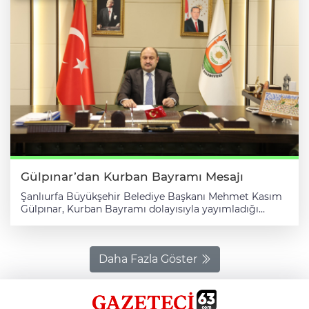
Gülpınar’dan Kurban Bayramı Mesajı
Şanlıurfa Büyükşehir Belediye Başkanı Mehmet Kasım
Gülpınar, Kurban Bayramı dolayısıyla yayımladığı
mesajda birlik, beraberlik, paylaşma ve kardeşlik
vurgusu yaptı. Gazze başta olmak üzere mazlum
coğrafyalardaki insanların unutulmaması gerektiğini
belirten Başkan Gülpınar, tüm İslam âleminin Kurban
Daha Fazla Göster
Bayramı’nı kutladı. Şanlıurfa Büyükşehir Belediye
Başkanı Mehmet Kasım Gülpınar, Kurban Bayramı
dolayısıyla yayımladığı mesajında, şu ifadelere yer
verdi: “Aziz Hemşehrilerim, Bizleri, teslimiyetin,