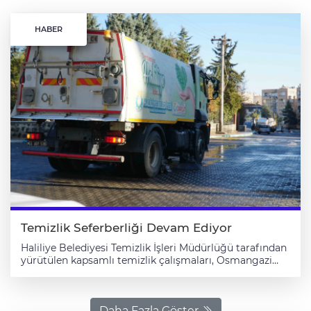
HABER
Temizlik Seferberliği Devam Ediyor
Haliliye Belediyesi Temizlik İşleri Müdürlüğü tarafından
yürütülen kapsamlı temizlik çalışmaları, Osmangazi
Mahallesiyle devam etti. Güçlü kadro ve temizlik
filosuyla ulaşmadık mahalle bırakmayan Haliliye
Belediyesi, çalışmaları ile vatandaşlardan takdir gördü.
Haliliye Belediyesi Temizlik İşleri Müdürlüğü, kapsamlı
Daha Fazla Göster