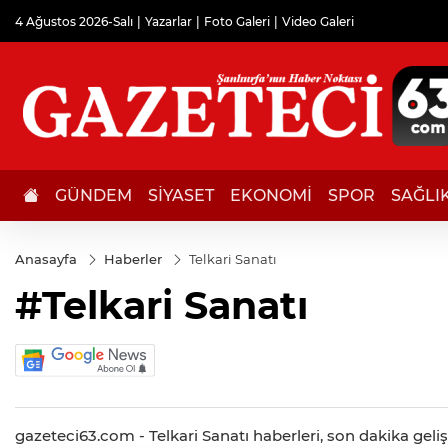
4 Ağustos 2026-Salı
Yazarlar
Foto Galeri
Video Galeri
GÜNDEM
SİYASET
EKONOMİ
SPOR
SAĞLI
Anasayfa
Haberler
Telkari Sanatı
#Telkari Sanatı
gazeteci63.com - Telkari Sanatı haberleri, son dakika gelişm