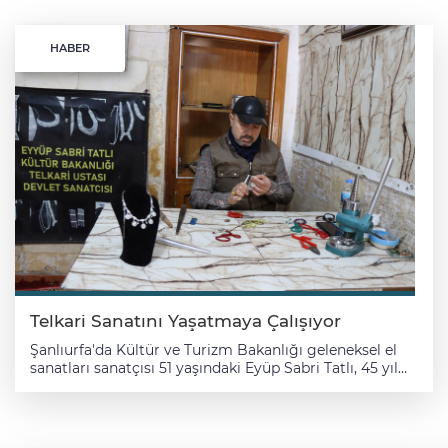
HABER
Telkari Sanatını Yaşatmaya Çalışıyor
Şanlıurfa'da Kültür ve Turizm Bakanlığı geleneksel el
sanatları sanatçısı 51 yaşındaki Eyüp Sabri Tatlı, 45 yıl
önce başladığı telkari sanatını geleceğe aktarmak
istiyor. İnce gümüş tellerin birleştirilerek işlenmesiyle
yapılan telkari sanatının yok olmaması için çalışan Tatlı,
Balıklıgöl Yerleşkesi'ndeki Şanlıurfa Valiliği Rızvaniye El