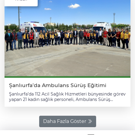
Şanlıurfa’da Ambulans Sürüş Eğitimi
Şanlıurfa’da 112 Acil Sağlık Hizmetleri bünyesinde görev
yapan 21 kadın sağlık personeli, Ambulans Sürüş
Güvenliği Eğitimi’ni (ASGE) başarıyla tamamladı.
Türkiye’de ilk kez bu kapsamda çok sayıda kadın
paramedik, ATT ve ambulans sürücüsünün aynı eğitim
programında yer aldığı çalışma, dikkat çeken bir
Daha Fazla Göster
uygulama olarak değerlendirildi. Dört gün süren
eğitim programında katılımcılar; teorik dersler, ileri