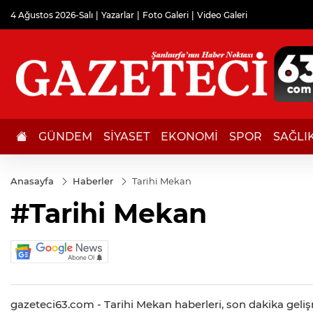
4 Ağustos 2026-Salı
Yazarlar
Foto Galeri
Video Galeri
GÜNDEM
SİYASET
EKONOMİ
SPOR
SAĞLI
Anasayfa
Haberler
Tarihi Mekan
#Tarihi Mekan
gazeteci63.com - Tarihi Mekan haberleri, son dakika gelişme