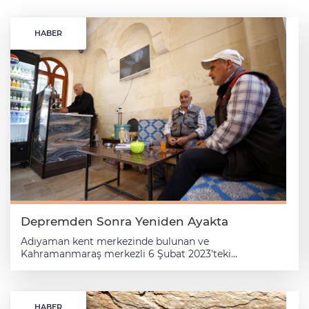
HABER
Depremden Sonra Yeniden Ayakta
Adıyaman kent merkezinde bulunan ve
Kahramanmaraş merkezli 6 Şubat 2023'teki
depremlerde yıkılan Tarihi Hısnı Mansur Çayevi aslına
uygun yeniden inşa edilerek yeniden hizmete açıldı.
Kent merkezindeki Oturakçılar Pazarı'nda yer alan ve
1875'te inşa edilen, kentin önemli sivil mimari
HABER