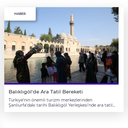
HABER
Balıklıgöl'de Ara Tatil Bereketi
Türkiye'nin önemli turizm merkezlerinden
Şanlıurfa'daki tarihi Balıklıgöl Yerleşkesi'nde ara tatil
dolayısıyla ziyaretçi yoğunluğu yaşanıyor. Hazreti
İbrahim'in doğduğu ve ateşe atıldığı yer olarak rivayet
edilen tarihi mekan, eğitime verilen bir haftalık arayı
fırsat bilen ziyaretçileri ağırlıyor. Türkiye'nin farklı