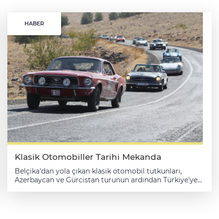
HABER
Klasik Otomobiller Tarihi Mekanda
Belçika'dan yola çıkan klasik otomobil tutkunları,
Azerbaycan ve Gürcistan turunun ardından Türkiye'ye
gelerek UNESCO Dünya Mirası Listesi'ndeki
Göbeklitepe'yi ziyaret etti. Şanlıurfa Büyükşehir
Belediyesinin destekleriyle düzenlenen etkinlik
kapsamında gezginler, Göbeklitepe'yi gezerek