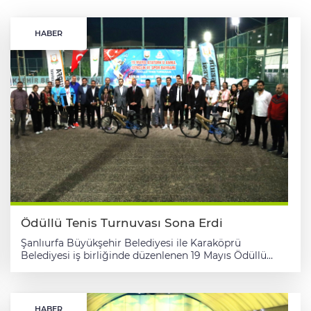
HABER
Ödüllü Tenis Turnuvası Sona Erdi
Şanlıurfa Büyükşehir Belediyesi ile Karaköprü
Belediyesi iş birliğinde düzenlenen 19 Mayıs Ödüllü
Tenis Turnuvası tamamlandı. 131 sporcunun katıldığı
organizasyonda dereceye giren sporculara kupa,
madalya ve çeşitli hediyeler verildi. Şanlıurfa
Büyükşehir Belediyesi’nin, Karaköprü Belediyesi iş
HABER