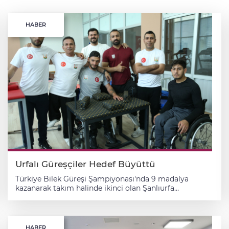
HABER
Urfalı Güreşçiler Hedef Büyüttü
Türkiye Bilek Güreşi Şampiyonası'nda 9 madalya
kazanarak takım halinde ikinci olan Şanlıurfa
Büyükşehir Belediyesi Engelliler Spor Kulübü Bilek
Güreşi Takımı sporcuları, uluslararası müsabakalarda
madalya kazanmak için çalışmalarını sürdürüyor.
Sporcularının farklı takımlara geçişiyle bir süre
HABER