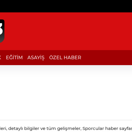
K
EĞİTİM
ASAYİŞ
ÖZEL HABER
i, detaylı bilgiler ve tüm gelişmeler, Sporcular haber sayfas