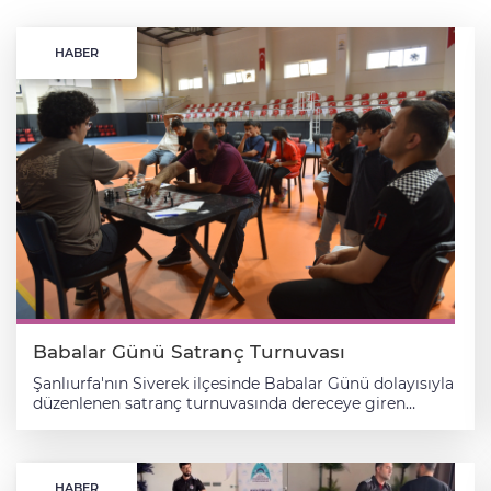
HABER
Babalar Günü Satranç Turnuvası
Şanlıurfa'nın Siverek ilçesinde Babalar Günü dolayısıyla
düzenlenen satranç turnuvasında dereceye giren
sporculara ödülleri verildi. Siverek Belediyesi ile Türkiye
Satranç Federasyonu Şanlıurfa İl Temsilciliği iş
birliğinde düzenlenen ve iki gün süren turnuva, Siverek
Belediyesi Gençlik ve Spor Kampüsü'nde
HABER