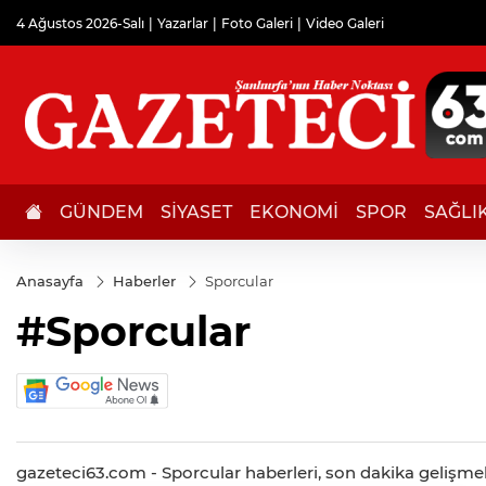
4 Ağustos 2026-Salı
Yazarlar
Foto Galeri
Video Galeri
GÜNDEM
SİYASET
EKONOMİ
SPOR
SAĞLI
Anasayfa
Haberler
Sporcular
#Sporcular
gazeteci63.com - Sporcular haberleri, son dakika gelişmeler