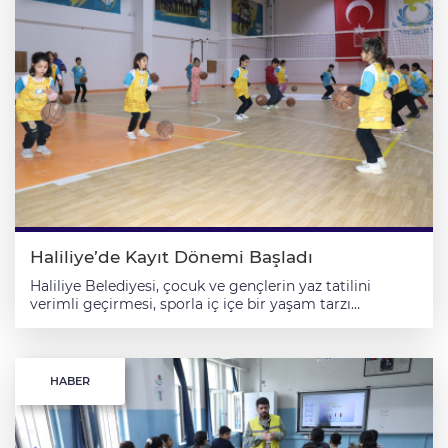
Haliliye’de Kayıt Dönemi Başladı
Haliliye Belediyesi, çocuk ve gençlerin yaz tatilini
verimli geçirmesi, sporla iç içe bir yaşam tarzı
kazanması amacıyla düzenlediği Yaz Spor Okulları için
kayıt sürecini başlattı. Haliliye Belediye Başkanı
Mehmet Canpolat’ın gençlere ve spora yönelik projeleri
kapsamında çalışmalarını sürdüren Kültür ve Sosyal
HABER
İşler Müdürlüğü Spor Birimi, farklı spor dallarında
açtığı kurslarla geleceğin başarılı sporcularını
yetiştirmeye devam ediyor. Belediyenin spor