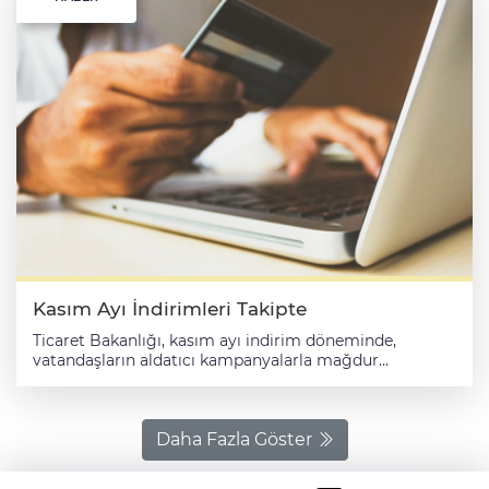
Kasım Ayı İndirimleri Takipte
Ticaret Bakanlığı, kasım ayı indirim döneminde,
vatandaşların aldatıcı kampanyalarla mağdur
edilmemesi için piyasa ve dijital mecralardaki kapsamlı
denetimlerini sürdürüyor. Bakanlıktan yapılan
açıklamada, kasım ayında yürütülen tüm indirimli satış,
reklam ve tanıtım faaliyetlerinin Reklam Kurulunca
Daha Fazla Göster
yakından izlendiği, gerçeğe aykırı fiyat, sahte indirim
veya yanıltıcı görseller tespit edildiğinde, idari