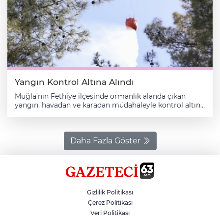
Yangın Kontrol Altına Alındı
Muğla'nın Fethiye ilçesinde ormanlık alanda çıkan
yangın, havadan ve karadan müdahaleyle kontrol altına
alındı. Taşyaka Mahallesi Deliktaş mevkisindeki
ormanlık alanda henüz belirlenemeyen nedenle yangın
çıktı. İhbar üzerine bölgeye Muğla Orman Bölge
Müdürlüğüne bağlı 1 helikopter, 3 arazöz, orman
Daha Fazla Göster
yangını söndürme işçileri ve Muğla Büyükşehir
Belediyesi itfaiye ekipleri sevk edildi. Ekiplerin etkin
mücadelesiyle yangın kısa sürede kontrol altına alındı.
Bölgede soğutma çalışması yapılıyor.
Gizlilik Politikası
Çerez Politikası
Veri Politikası